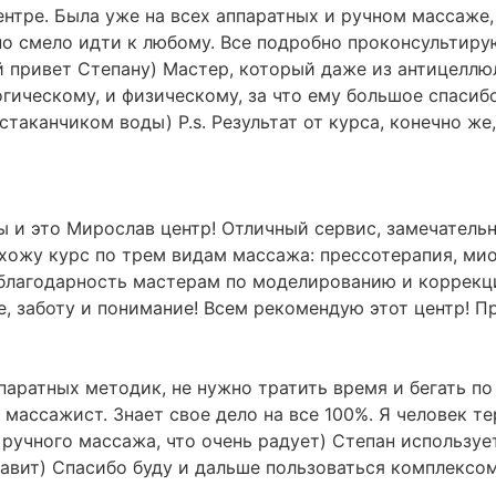
нтре. Была уже на всех аппаратных и ручном массаже,
жно смело идти к любому. Все подробно проконсультиру
 привет Степану) Мастер, который даже из антицеллю
гическому, и физическому, за что ему большое спасиб
стаканчиком воды) P.s. Результат от курса, конечно ж
ы и это Мирослав центр! Отличный сервис, замечатель
хожу курс по трем видам массажа: прессотерапия, мио
 благодарность мастерам по моделированию и коррекц
 заботу и понимание! Всем рекомендую этот центр! При
паратных методик, не нужно тратить время и бегать п
массажист. Знает свое дело на все 100%. Я человек т
ручного массажа, что очень радует) Степан используе
тавит) Спасибо буду и дальше пользоваться комплексом