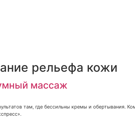
ание рельефа кожи
уумный массаж
зультатов там, где бессильны кремы и обертывания. К
спресс».