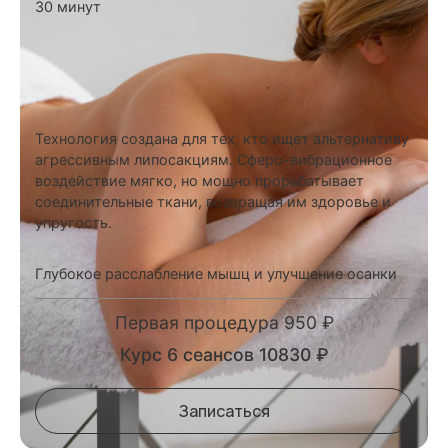
30 минут
Технология создана для тех, кто ищет альтернативу
агрессивным липосакциям. Сферо-вибрационное
воздействие мягко, но мощно прорабатывает
соединительные ткани, возвращая им здоровье и
упругость.
Глубокое расслабление мышц и улучшение осанки
Первая процедура 950 ₽
Курс 6 сеансов 10830 ₽
Записаться