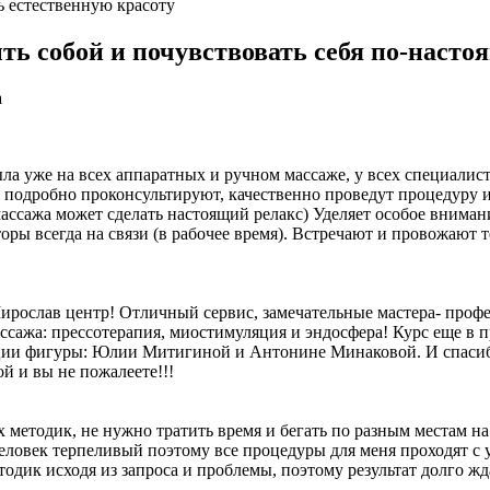
 естественную красоту
ыть собой и почувствовать себя по-наст
а
а уже на всех аппаратных и ручном массаже, у всех специалисто
е подробно проконсультируют, качественно проведут процедуру 
ссажа может сделать настоящий релакс) Уделяет особое внимани
ы всегда на связи (в рабочее время). Встречают и провожают тебя
Мирослав центр! Отличный сервис, замечательные мастера- проф
сажа: прессотерапия, миостимуляция и эндосфера! Курс еще в п
ции фигуры: Юлии Митигиной и Антонине Минаковой. И спасибо
й и вы не пожалеете!!!
 методик, не нужно тратить время и бегать по разным местам н
человек терпеливый поэтому все процедуры для меня проходят с 
тодик исходя из запроса и проблемы, поэтому результат долго жда