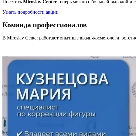
Посетить
Miroslav Сenter
теперь можно с большей выгодой и с з
Узнать подробности акции
Команда профессионалов
В Miroslav Сenter работают опытные врачи-косметологи, эстети