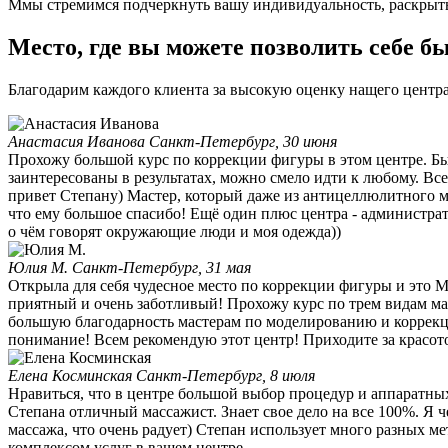
Ммы стремимся подчеркнуть вашу индивидуальность, раскрыть
Место, где вы можете позволить себе б
Благодарим каждого клиента за высокую оценку нащего центр
Анастасия Иванова
Санкт-Петербург, 30 июня
Прохожу большой курс по коррекции фигуры в этом центре. Был
заинтересованы в результатах, можно смело идти к любому. Вс
привет Степану) Мастер, который даже из антицеллюлитного ма
что ему большое спасибо! Ещё один плюс центра - администратор
о чём говорят окружающие люди и моя одежда))
Юлия М.
Санкт-Петербург, 31 мая
Открыла для себя чудесное место по коррекции фигуры и это 
приятный и очень заботливый! Прохожу курс по трем видам мас
большую благодарность мастерам по моделированию и коррек
понимание! Всем рекомендую этот центр! Приходите за красото
Елена Косминская
Санкт-Петербург, 8 июля
Нравиться, что в центре большой выбор процедур и аппаратных
Степана отличный массажист. Знает свое дело на все 100%. Я 
массажа, что очень радует) Степан использует много разных ме
комплексом услуг в вашем центре