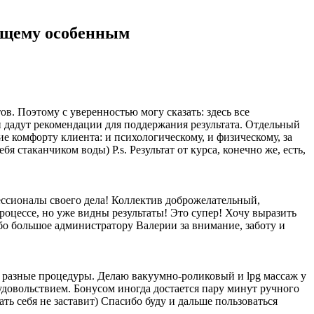
оящему особенным
в. Поэтому с уверенностью могу сказать: здесь все
и дадут рекомендации для поддержания результата. Отдельный
е комфорту клиента: и психологическому, и физическому, за
 стаканчиком воды) P.s. Результат от курса, конечно же, есть,
ессионалы своего дела! Коллектив доброжелательный,
роцессе, но уже видны результаты! Это супер! Хочу выразить
 большое администратору Валерии за внимание, заботу и
а разные процедуры. Делаю вакуумно-роликовый и lpg массаж у
удовольствием. Бонусом иногда достается пару минут ручного
ть себя не заставит) Спасибо буду и дальше пользоваться