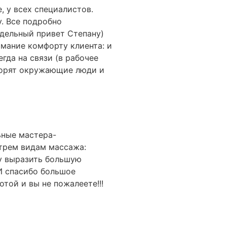
 у всех специалистов.
у. Все подробно
тдельный привет Степану)
мание комфорту клиента: и
гда на связи (в рабочее
оворят окружающие люди и
ьные мастера-
 трем видам массажа:
чу выразить большую
И спасибо большое
той и вы не пожалеете!!!