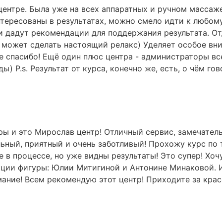
ентре. Была уже на всех аппаратных и ручном массаже,
нтересованы в результатах, можно смело идти к любом
и дадут рекомендации для поддержания результата. О
может сделать настоящий релакс) Уделяет особое вни
е спасибо! Ещё один плюс центра - администраторы все
ы) P.s. Результат от курса, конечно же, есть, о чём г
ры и это Мирослав центр! Отличный сервис, замечател
ьный, приятный и очень заботливый! Прохожу курс по
 в процессе, но уже видны результаты! Это супер! Хо
ции фигуры: Юлии Митигиной и Антонине Минаковой. 
ание! Всем рекомендую этот центр! Приходите за красо