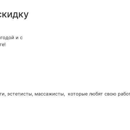
скидку
годой и с
ге!
ги, эстетисты, массажисты, которые любят свою работ