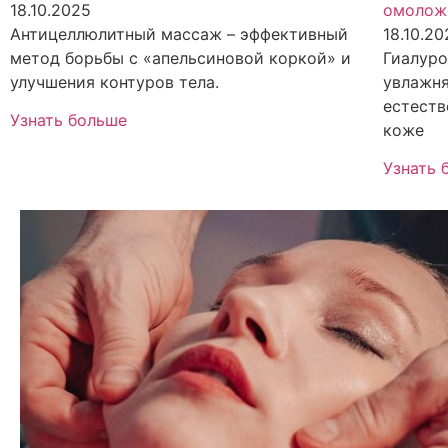
18.10.2025
омолож
Антицеллюлитный массаж – эффективный
18.10.2
метод борьбы с «апельсиновой коркой» и
Гиалуро
улучшения контуров тела.
увлажн
естеств
Узнать больше
коже
Узнать 