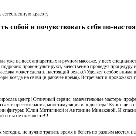
 естественную красоту
ыть собой и почувствовать себя по-наст
а
а уже на всех аппаратных и ручном массаже, у всех специалисто
е подробно проконсультируют, качественно проведут процедуру 
ссажа может сделать настоящий релакс) Уделяет особое внимани
ы всегда на связи (в рабочее время). Встречают и провожают тебя
Мирослав центр! Отличный сервис, замечательные мастера- проф
сажа: прессотерапия, миостимуляция и эндосфера! Курс еще в п
ции фигуры: Юлии Митигиной и Антонине Минаковой. И спасибо
й и вы не пожалеете!!!
 методик, не нужно тратить время и бегать по разным местам н