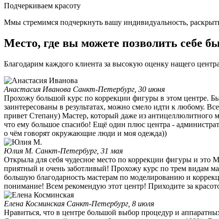
Подчеркиваем красоту
Ммы стремимся подчеркнуть вашу индивидуальность, раскрыть
Место, где вы можете позволить себе б
Благодарим каждого клиента за высокую оценку нащего центр
Анастасия Иванова
Санкт-Петербург, 30 июня
Прохожу большой курс по коррекции фигуры в этом центре. Был
заинтересованы в результатах, можно смело идти к любому. Вс
привет Степану) Мастер, который даже из антицеллюлитного ма
что ему большое спасибо! Ещё один плюс центра - администратор
о чём говорят окружающие люди и моя одежда))
Юлия М.
Санкт-Петербург, 31 мая
Открыла для себя чудесное место по коррекции фигуры и это 
приятный и очень заботливый! Прохожу курс по трем видам мас
большую благодарность мастерам по моделированию и коррек
понимание! Всем рекомендую этот центр! Приходите за красото
Елена Косминская
Санкт-Петербург, 8 июля
Нравиться, что в центре большой выбор процедур и аппаратных