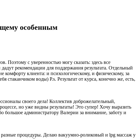
оящему особенным
в. Поэтому с уверенностью могу сказать: здесь все
и дадут рекомендации для поддержания результата. Отдельный
е комфорту клиента: и психологическому, и физическому, за
 стаканчиком воды) P.s. Результат от курса, конечно же, есть,
ессионалы своего дела! Коллектив доброжелательный,
роцессе, но уже видны результаты! Это супер! Хочу выразить
 большое администратору Валерии за внимание, заботу и
а разные процедуры. Делаю вакуумно-роликовый и lpg массаж у