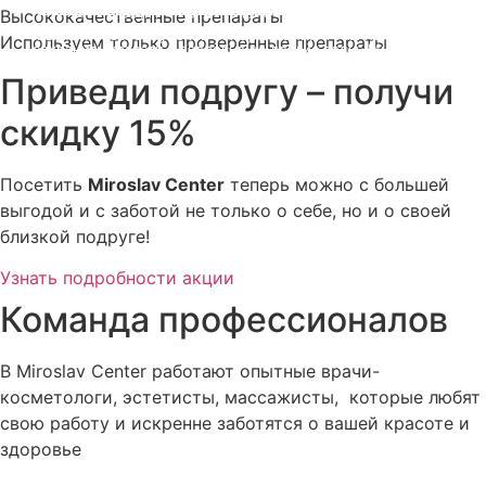
Приветливый персонал, расслабляющая музыка,
Miroslav Centre расположен в удобном месте с хорошей
После процедуры мы оказываем поддержку и даем
Мы гарантируем полную конфиденциальность и не
Наша цель – не просто временный эффект, а
Нам важно ваше мнение. Мы всегда открыты для
Высококачественные препараты
ароматные напитки – все для вашего комфорта.
транспортной доступностью
рекомендации по уходу в домашних условиях
распространяем ваши личные данные
долгосрочные результаты, которые помогут вам
обратной связи и готовы улучшать наш сервис
Мы начинаем с глубокой консультации, чтобы понять ваши
Используем только проверенные препараты
сохранить красоту и здоровье на долгие годы. Мы
индивидуальные потребности
заботимся о вас, сегодня и в будущем.
Приведи подругу – получи
скидку 15%
Посетить
Miroslav Сenter
теперь можно с большей
выгодой и с заботой не только о себе, но и о своей
близкой подруге!
Узнать подробности акции
Команда профессионалов
В Miroslav Сenter работают опытные врачи-
косметологи, эстетисты, массажисты, которые любят
свою работу и искренне заботятся о вашей красоте и
здоровье