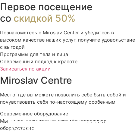
Первое посещение
со
скидкой 50%
Познакомьтесь с Miroslav Сenter и убедитесь в
высоком качестве наших услуг, получите удовольствие
с выгодой
Программы для тела и лица
Современный подход к красоте
Записаться по акции
Miroslav Centre
Место, где вы можете позволить себе быть собой и
почувствовать себя по-настоящему особенным
Современное оборудование
Мы используем только сертифицированное
Внимательный
Комфортная атмосфера
Удобное расположение
Поддержка после процедуры
Конфиденциальность
Долгосрочные результаты
Обратная связь
оборудование
подбор программ